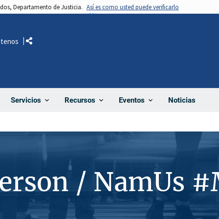
nidos, Departamento de Justicia.
Así es como usted puede verificarlo
ctenos
Comparte
Noticias
Servicios
Recursos
Eventos
Person / NamUs 