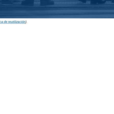
ica de reutilización
).