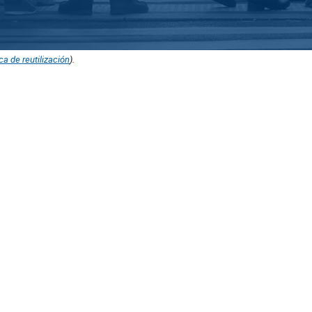
ica de reutilización
).