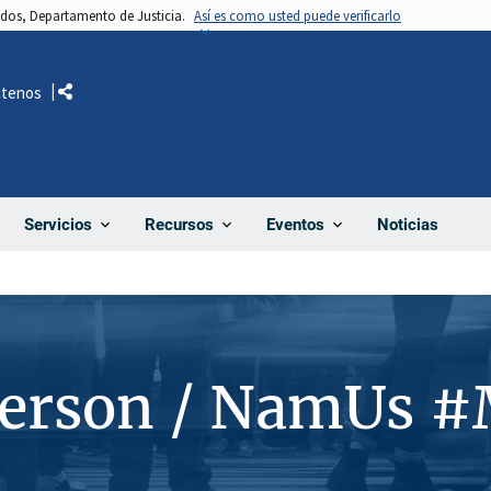
nidos, Departamento de Justicia.
Así es como usted puede verificarlo
ctenos
Comparte
Noticias
Servicios
Recursos
Eventos
Person / NamUs 