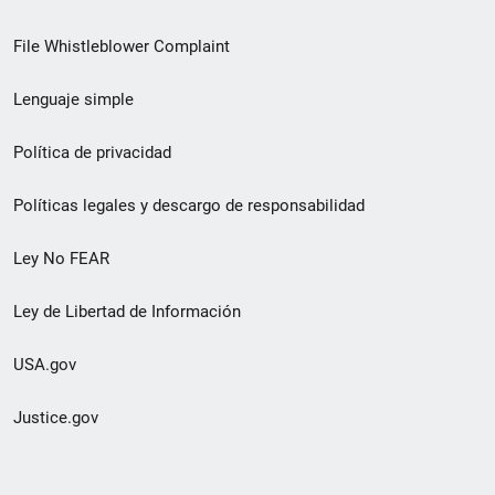
de
File Whistleblower Complaint
enlace
Lenguaje simple
de
pie
Política de privacidad
de
Políticas legales y descargo de responsabilidad
página
Ley No FEAR
secundario
Ley de Libertad de Información
USA.gov
Justice.gov