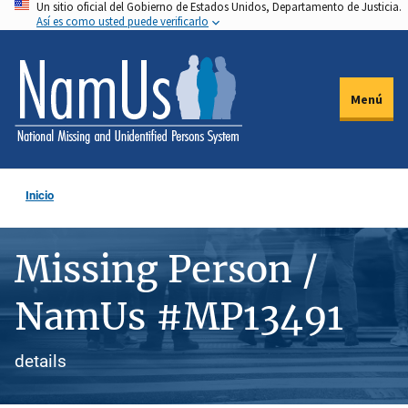
Un sitio oficial del Gobierno de Estados Unidos, Departamento de Justicia.
Pasar
Así es como usted puede verificarlo
al
contenido
principal
Menú
Inicio
Missing Person /
NamUs #MP13491
details