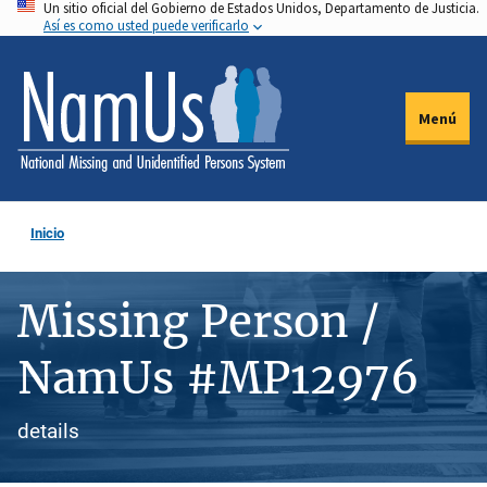
Un sitio oficial del Gobierno de Estados Unidos, Departamento de Justicia.
Pasar
Así es como usted puede verificarlo
al
contenido
principal
Menú
Inicio
Missing Person /
NamUs #MP12976
details