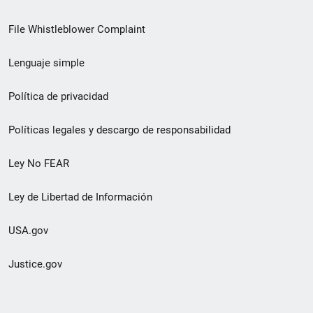
de
File Whistleblower Complaint
enlace
Lenguaje simple
de
pie
Política de privacidad
de
Políticas legales y descargo de responsabilidad
página
Ley No FEAR
secundario
Ley de Libertad de Información
USA.gov
Justice.gov