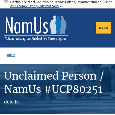
Un sitio oficial del Gobierno de Estados Unidos, Departamento de Justicia.
Pasar
Así es como usted puede verificarlo
al
contenido
principal
Menú
Inicio
Unclaimed Person /
NamUs #UCP80251
details