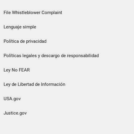
de
File Whistleblower Complaint
enlace
Lenguaje simple
de
pie
Política de privacidad
de
Políticas legales y descargo de responsabilidad
página
Ley No FEAR
secundario
Ley de Libertad de Información
USA.gov
Justice.gov