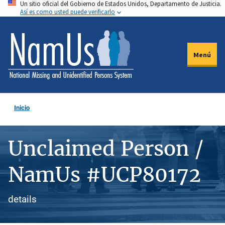
Un sitio oficial del Gobierno de Estados Unidos, Departamento de Justicia.
Pasar
Así es como usted puede verificarlo
al
contenido
principal
Menú
Inicio
Unclaimed Person /
NamUs #UCP80172
details