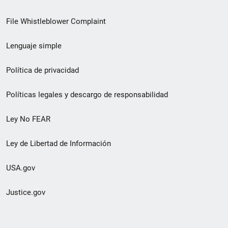
de
File Whistleblower Complaint
enlace
Lenguaje simple
de
pie
Política de privacidad
de
Políticas legales y descargo de responsabilidad
página
Ley No FEAR
secundario
Ley de Libertad de Información
USA.gov
Justice.gov