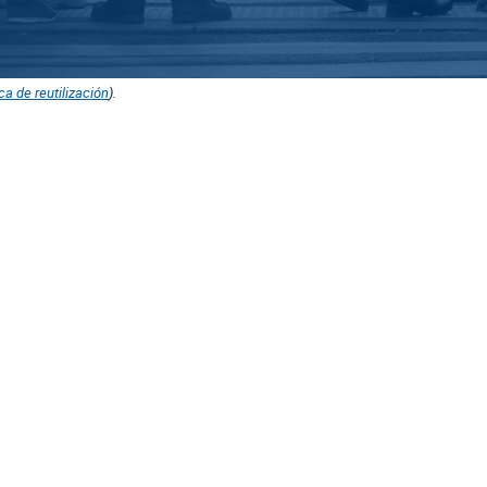
ica de reutilización
).