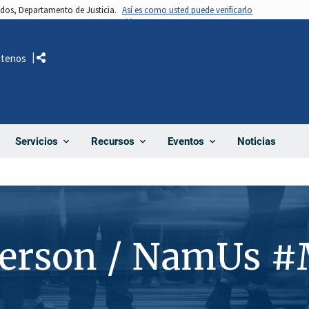
nidos, Departamento de Justicia.
Así es como usted puede verificarlo
ctenos
Comparte
Noticias
Servicios
Recursos
Eventos
Person / NamUs 