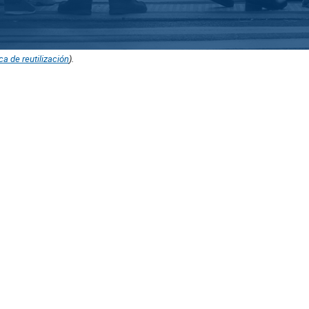
ica de reutilización
).