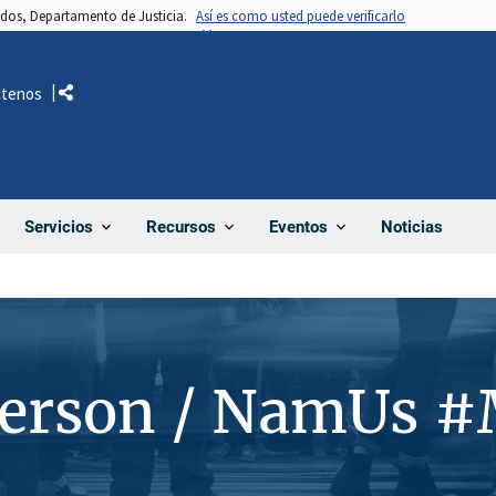
nidos, Departamento de Justicia.
Así es como usted puede verificarlo
ctenos
Comparte
Noticias
Servicios
Recursos
Eventos
Person / NamUs 