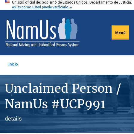
Un sitio oficial del Gobierno de Estados Unidos, Departamento de Justicia.
Pasar
Así es como usted puede verificarlo
al
contenido
principal
Menú
Inicio
Unclaimed Person /
NamUs #UCP991
details