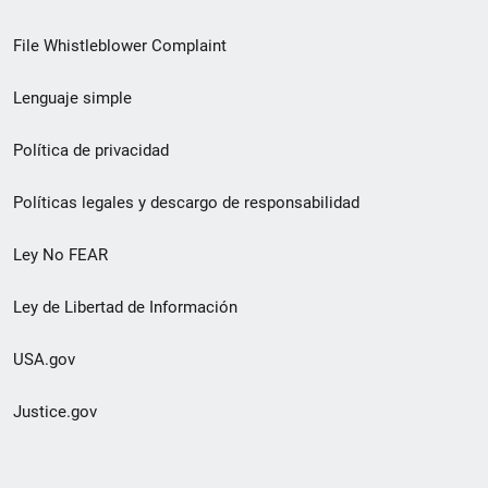
de
File Whistleblower Complaint
enlace
Lenguaje simple
de
pie
Política de privacidad
de
Políticas legales y descargo de responsabilidad
página
Ley No FEAR
secundario
Ley de Libertad de Información
USA.gov
Justice.gov