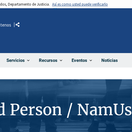
nidos, Departamento de Justicia.
Así es como usted puede verificarlo
ctenos
Comparte
Noticias
Servicios
Recursos
Eventos
d Person / NamU