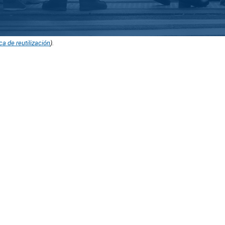
ica de reutilización
).