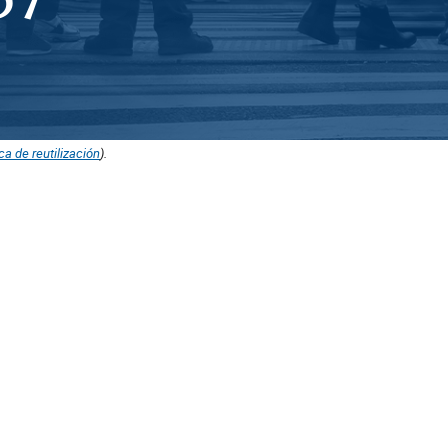
ica de reutilización
).