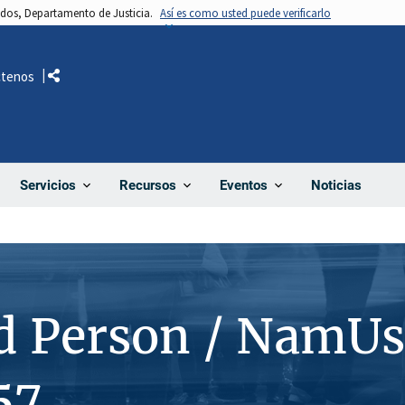
nidos, Departamento de Justicia.
Así es como usted puede verificarlo
ctenos
Comparte
Noticias
Servicios
Recursos
Eventos
d Person / NamUs
57