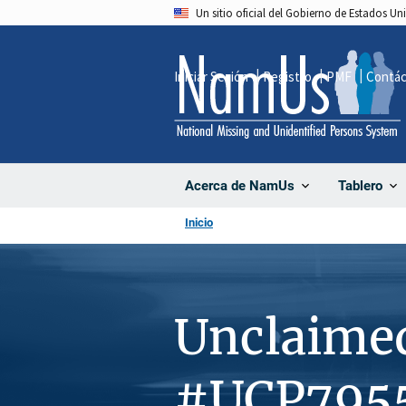
Pasar
Un sitio oficial del Gobierno de Estados U
al
contenido
Iniciar Sesión
Registro
PMF
Contá
principal
Acerca de NamUs
Tablero
Inicio
Unclaime
#UCP795