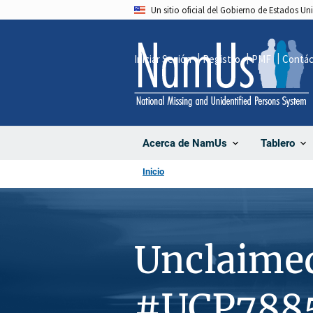
Pasar
Un sitio oficial del Gobierno de Estados U
al
contenido
Iniciar Sesión
Registro
PMF
Contá
principal
Acerca de NamUs
Tablero
Inicio
Unclaime
#UCP788