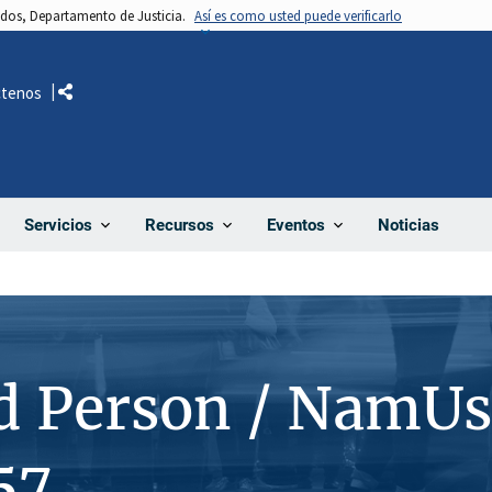
nidos, Departamento de Justicia.
Así es como usted puede verificarlo
ctenos
Comparte
Noticias
Servicios
Recursos
Eventos
d Person / NamUs
57