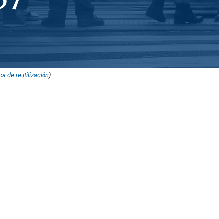
ica de reutilización
).