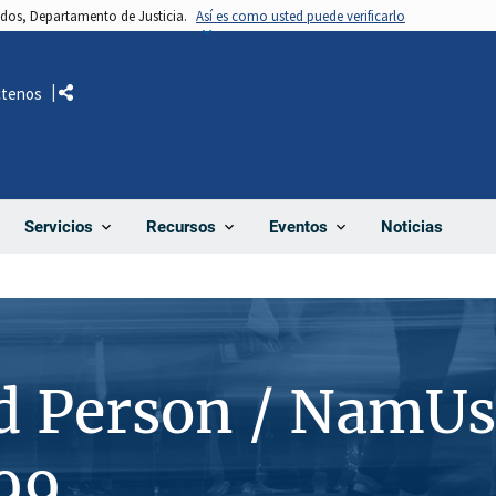
nidos, Departamento de Justicia.
Así es como usted puede verificarlo
ctenos
Comparte
Noticias
Servicios
Recursos
Eventos
d Person / NamUs
99