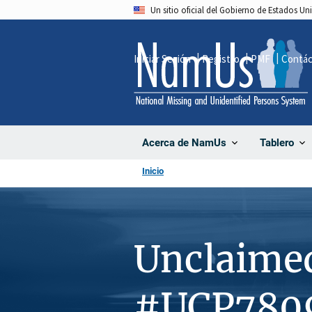
Pasar
Un sitio oficial del Gobierno de Estados U
al
contenido
Iniciar Sesión
Registro
PMF
Contá
principal
Acerca de NamUs
Tablero
Inicio
Unclaime
#UCP780