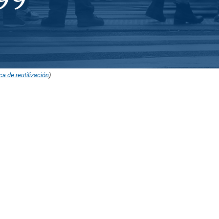
ica de reutilización
).