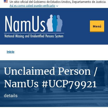
Un sitio oficial del Gobierno de Estados Unidos, Departamento de Justicia.
Pasar
Así es como usted puede verificarlo
al
contenido
principal
Menú
Inicio
Unclaimed Person /
NamUs #UCP79921
details