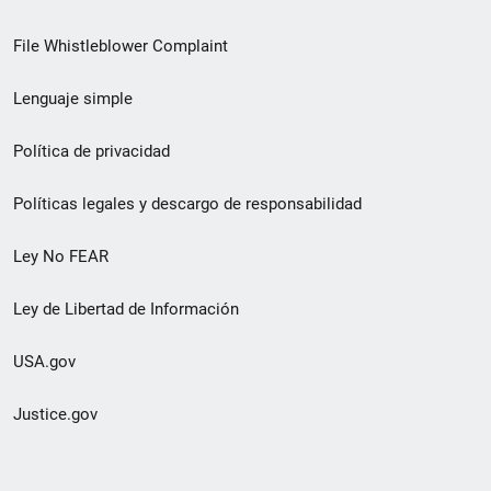
de
File Whistleblower Complaint
enlace
Lenguaje simple
de
pie
Política de privacidad
de
Políticas legales y descargo de responsabilidad
página
Ley No FEAR
secundario
Ley de Libertad de Información
USA.gov
Justice.gov