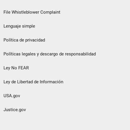
de
File Whistleblower Complaint
enlace
Lenguaje simple
de
pie
Política de privacidad
de
Políticas legales y descargo de responsabilidad
página
Ley No FEAR
secundario
Ley de Libertad de Información
USA.gov
Justice.gov