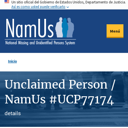
Un sitio oficial del Gobierno de Estados Unidos, Departamento de Justicia.
Pasar
Así es como usted puede verificarlo
al
contenido
principal
Menú
Inicio
Unclaimed Person /
NamUs #UCP77174
details