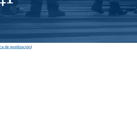
ica de reutilización
).