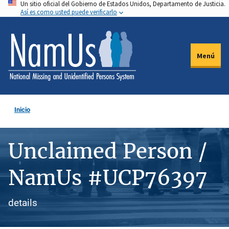
Un sitio oficial del Gobierno de Estados Unidos, Departamento de Justicia.
Pasar
Así es como usted puede verificarlo
al
contenido
principal
Menú
Inicio
Unclaimed Person /
NamUs #UCP76397
details