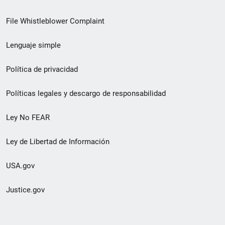
de
File Whistleblower Complaint
enlace
Lenguaje simple
de
pie
Política de privacidad
de
Políticas legales y descargo de responsabilidad
página
Ley No FEAR
secundario
Ley de Libertad de Información
USA.gov
Justice.gov