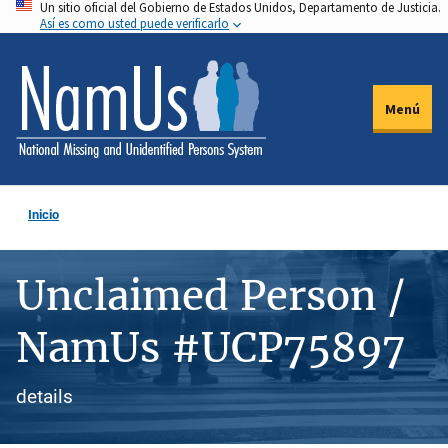
Un sitio oficial del Gobierno de Estados Unidos, Departamento de Justicia.
Pasar
Así es como usted puede verificarlo
al
contenido
principal
Menú
Inicio
Unclaimed Person /
NamUs #UCP75897
details