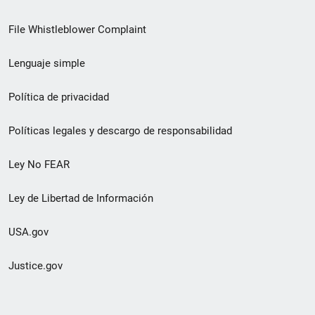
de
File Whistleblower Complaint
enlace
Lenguaje simple
de
pie
Política de privacidad
de
Políticas legales y descargo de responsabilidad
página
Ley No FEAR
secundario
Ley de Libertad de Información
USA.gov
Justice.gov