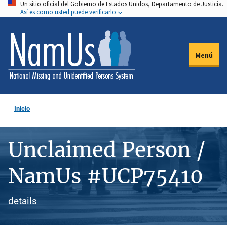
Un sitio oficial del Gobierno de Estados Unidos, Departamento de Justicia.
Pasar
Así es como usted puede verificarlo
al
contenido
principal
Menú
Inicio
Unclaimed Person /
NamUs #UCP75410
details