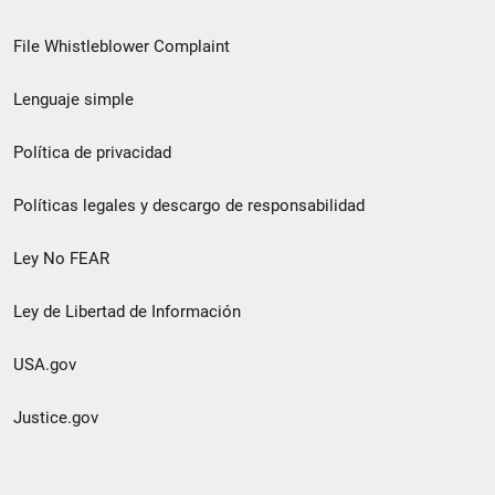
de
File Whistleblower Complaint
enlace
Lenguaje simple
de
pie
Política de privacidad
de
Políticas legales y descargo de responsabilidad
página
Ley No FEAR
secundario
Ley de Libertad de Información
USA.gov
Justice.gov