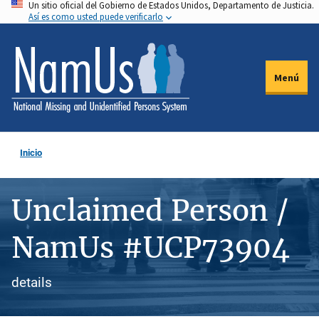
Un sitio oficial del Gobierno de Estados Unidos, Departamento de Justicia.
Pasar
Así es como usted puede verificarlo
al
contenido
principal
Menú
Inicio
Unclaimed Person /
NamUs #UCP73904
details