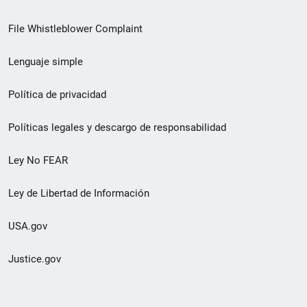
de
File Whistleblower Complaint
enlace
Lenguaje simple
de
pie
Política de privacidad
de
Políticas legales y descargo de responsabilidad
página
Ley No FEAR
secundario
Ley de Libertad de Información
USA.gov
Justice.gov