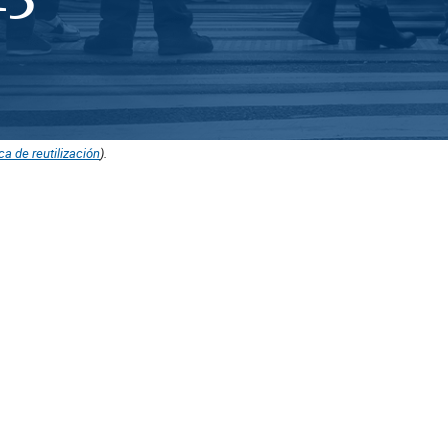
ica de reutilización
).