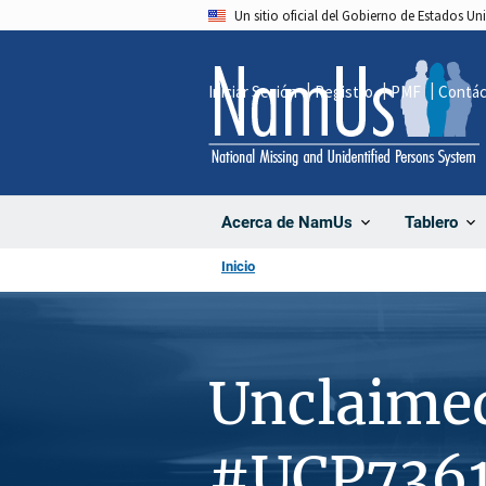
Pasar
Un sitio oficial del Gobierno de Estados U
al
contenido
Iniciar Sesión
Registro
PMF
Contá
principal
Acerca de NamUs
Tablero
Inicio
Unclaime
#UCP736