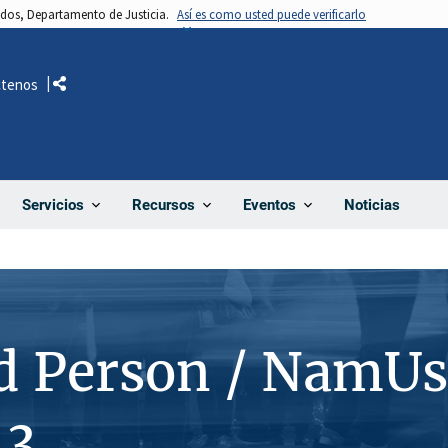
nidos, Departamento de Justicia.
Así es como usted puede verificarlo
ctenos
Comparte
Noticias
Servicios
Recursos
Eventos
d Person / NamUs
13