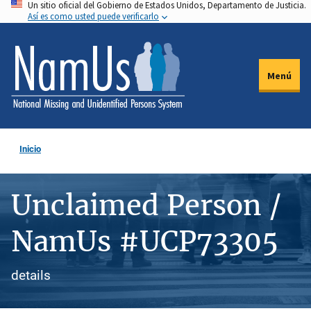
Un sitio oficial del Gobierno de Estados Unidos, Departamento de Justicia.
Pasar
Así es como usted puede verificarlo
al
contenido
principal
Menú
Inicio
Unclaimed Person /
NamUs #UCP73305
details