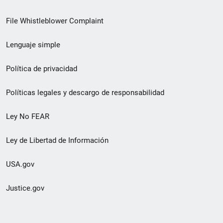
de
File Whistleblower Complaint
enlace
Lenguaje simple
de
pie
Política de privacidad
de
Políticas legales y descargo de responsabilidad
página
Ley No FEAR
secundario
Ley de Libertad de Información
USA.gov
Justice.gov