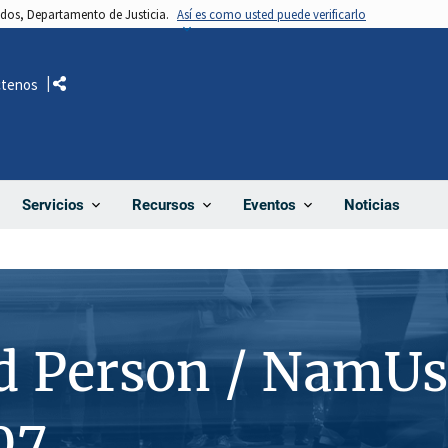
nidos, Departamento de Justicia.
Así es como usted puede verificarlo
ctenos
Comparte
Noticias
Servicios
Recursos
Eventos
d Person / NamUs
07