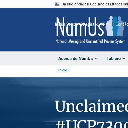
Pasar
Un sitio oficial del Gobierno de Estados U
al
contenido
Iniciar Sesión
Registro
PMF
Contá
principal
Acerca de NamUs
Tablero
Inicio
Unclaime
#UCP730