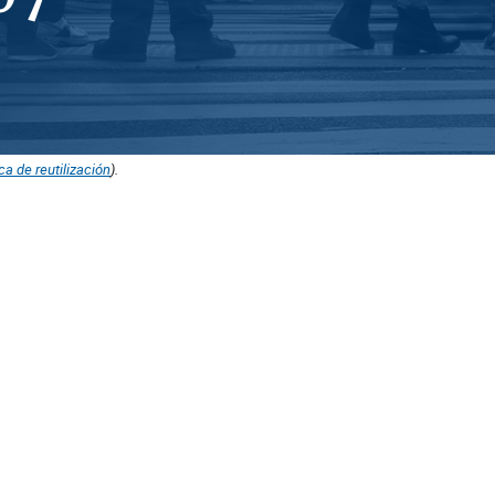
ica de reutilización
).