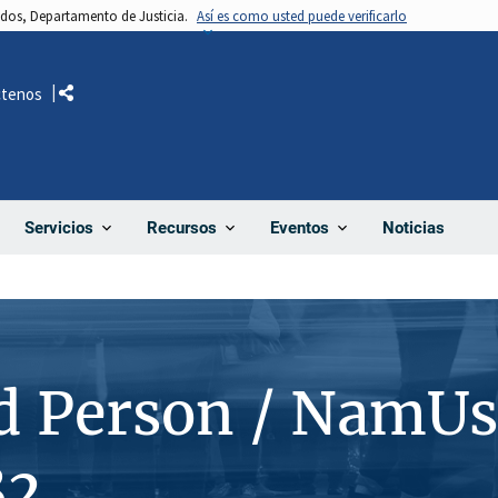
nidos, Departamento de Justicia.
Así es como usted puede verificarlo
ctenos
Comparte
Noticias
Servicios
Recursos
Eventos
d Person / NamUs
82