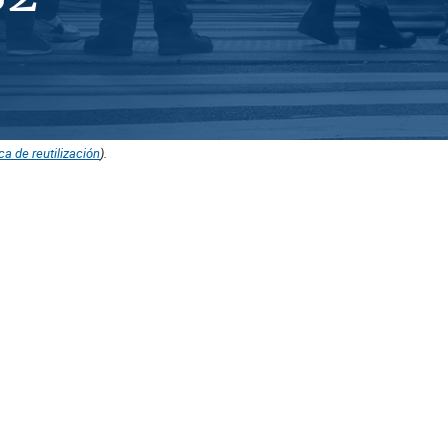
ica de reutilización
).