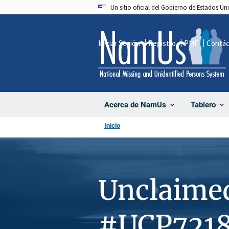
Pasar
Un sitio oficial del Gobierno de Estados U
al
contenido
Iniciar Sesión
Registro
PMF
Contá
principal
Acerca de NamUs
Tablero
Inicio
Unclaime
#UCP721