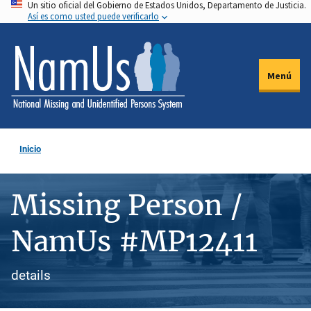
Un sitio oficial del Gobierno de Estados Unidos, Departamento de Justicia.
Pasar
Así es como usted puede verificarlo
al
contenido
principal
Menú
Inicio
Missing Person /
NamUs #MP12411
details