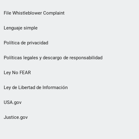
de
File Whistleblower Complaint
enlace
Lenguaje simple
de
pie
Política de privacidad
de
Políticas legales y descargo de responsabilidad
página
Ley No FEAR
secundario
Ley de Libertad de Información
USA.gov
Justice.gov