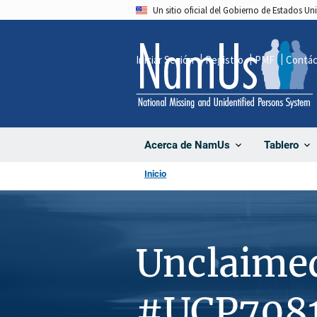
Pasar
Un sitio oficial del Gobierno de Estados U
al
contenido
Iniciar Sesión
Registro
PMF
Contá
principal
Acerca de NamUs
Tablero
Inicio
Unclaime
#UCP708