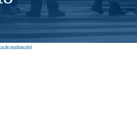
ica de reutilización
).