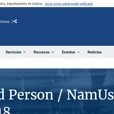
nidos, Departamento de Justicia.
Así es como usted puede verificarlo
ctenos
Comparte
Noticias
Servicios
Recursos
Eventos
d Person / NamUs
18