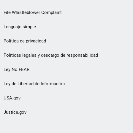
de
File Whistleblower Complaint
enlace
Lenguaje simple
de
pie
Política de privacidad
de
Políticas legales y descargo de responsabilidad
página
Ley No FEAR
secundario
Ley de Libertad de Información
USA.gov
Justice.gov