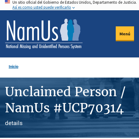
Un sitio oficial del Gobierno de Estados Unidos, Departamento de Justicia.
Pasar
Así es como usted puede verificarlo
al
contenido
principal
Menú
Inicio
Unclaimed Person /
NamUs #UCP70314
details