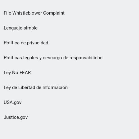
de
File Whistleblower Complaint
enlace
Lenguaje simple
de
pie
Política de privacidad
de
Políticas legales y descargo de responsabilidad
página
Ley No FEAR
secundario
Ley de Libertad de Información
USA.gov
Justice.gov