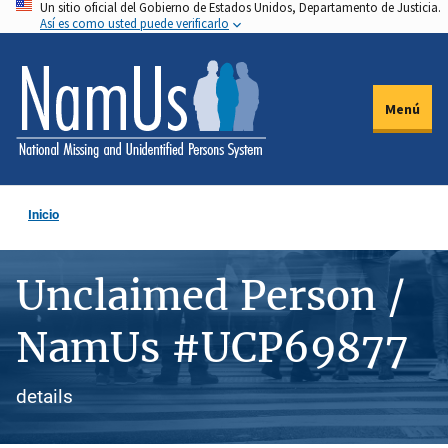
Un sitio oficial del Gobierno de Estados Unidos, Departamento de Justicia.
Pasar
Así es como usted puede verificarlo
al
contenido
principal
Menú
Inicio
Unclaimed Person /
NamUs #UCP69877
details