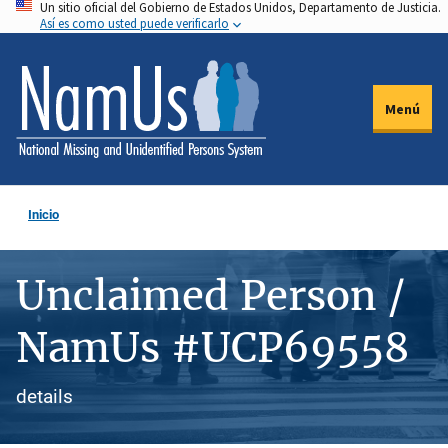
Un sitio oficial del Gobierno de Estados Unidos, Departamento de Justicia.
Pasar
Así es como usted puede verificarlo
al
contenido
principal
Menú
Inicio
Unclaimed Person /
NamUs #UCP69558
details