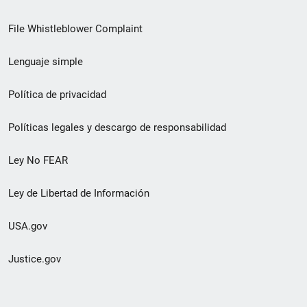
de
File Whistleblower Complaint
enlace
Lenguaje simple
de
pie
Política de privacidad
de
Políticas legales y descargo de responsabilidad
página
Ley No FEAR
secundario
Ley de Libertad de Información
USA.gov
Justice.gov