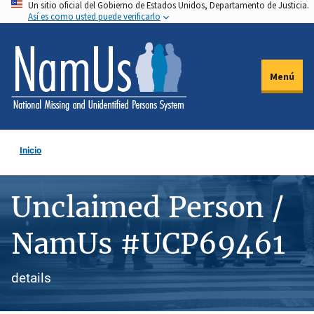
Un sitio oficial del Gobierno de Estados Unidos, Departamento de Justicia.
Pasar
Así es como usted puede verificarlo
al
contenido
principal
Menú
Inicio
Unclaimed Person /
NamUs #UCP69461
details