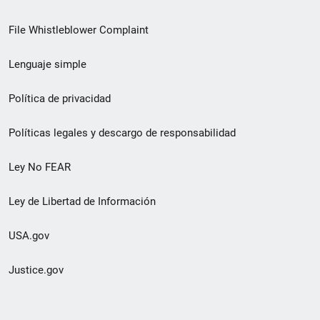
de
File Whistleblower Complaint
enlace
Lenguaje simple
de
pie
Política de privacidad
de
Políticas legales y descargo de responsabilidad
página
Ley No FEAR
secundario
Ley de Libertad de Información
USA.gov
Justice.gov