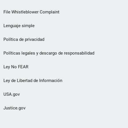
de
File Whistleblower Complaint
enlace
Lenguaje simple
de
pie
Política de privacidad
de
Políticas legales y descargo de responsabilidad
página
Ley No FEAR
secundario
Ley de Libertad de Información
USA.gov
Justice.gov