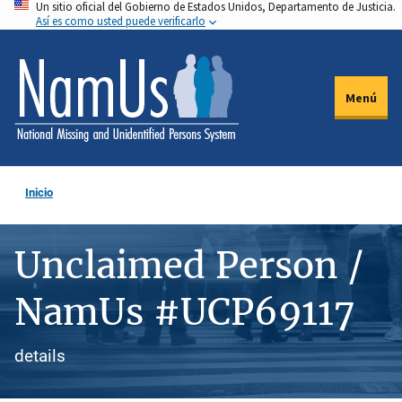
Un sitio oficial del Gobierno de Estados Unidos, Departamento de Justicia.
Pasar
Así es como usted puede verificarlo
al
contenido
principal
Menú
Inicio
Unclaimed Person /
NamUs #UCP69117
details