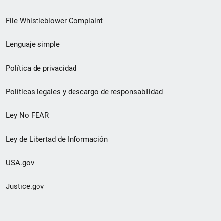
de
File Whistleblower Complaint
enlace
Lenguaje simple
de
pie
Política de privacidad
de
Políticas legales y descargo de responsabilidad
página
Ley No FEAR
secundario
Ley de Libertad de Información
USA.gov
Justice.gov