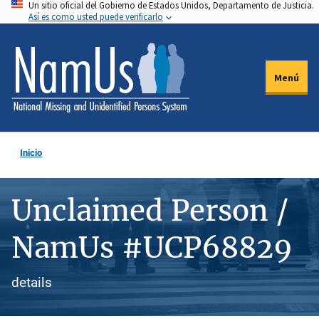
Un sitio oficial del Gobierno de Estados Unidos, Departamento de Justicia.
Pasar
Así es como usted puede verificarlo
al
contenido
principal
Menú
Inicio
Unclaimed Person /
NamUs #UCP68829
details