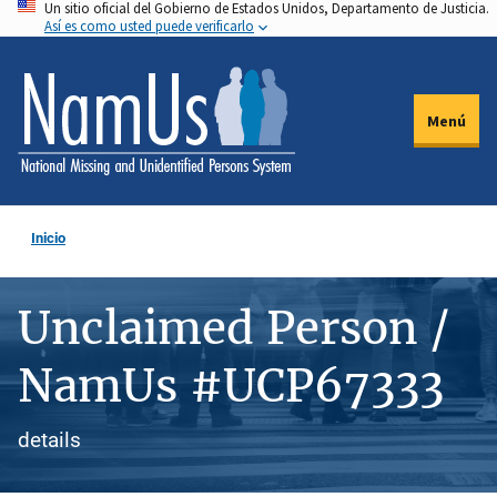
Un sitio oficial del Gobierno de Estados Unidos, Departamento de Justicia.
Pasar
Así es como usted puede verificarlo
al
contenido
principal
Menú
Inicio
Unclaimed Person /
NamUs #UCP67333
details