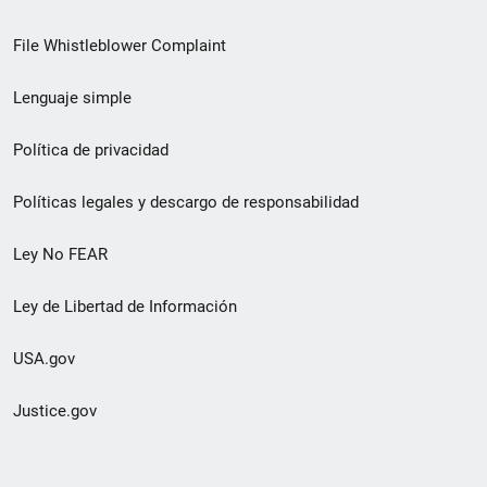
de
File Whistleblower Complaint
enlace
Lenguaje simple
de
pie
Política de privacidad
de
Políticas legales y descargo de responsabilidad
página
Ley No FEAR
secundario
Ley de Libertad de Información
USA.gov
Justice.gov