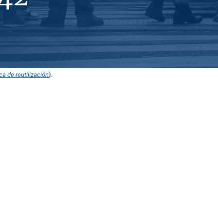
ica de reutilización
).