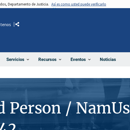
nidos, Departamento de Justicia.
Así es como usted puede verificarlo
ctenos
Comparte
Noticias
Servicios
Recursos
Eventos
d Person / NamUs
42