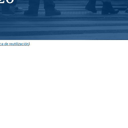
ica de reutilización
).