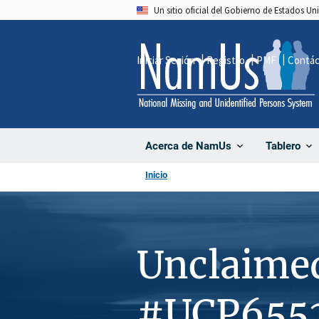
Pasar
Un sitio oficial del Gobierno de Estados U
al
contenido
Iniciar Sesión
Registro
PMF
Contá
principal
Acerca de NamUs
Tablero
Inicio
Unclaime
#UCP655