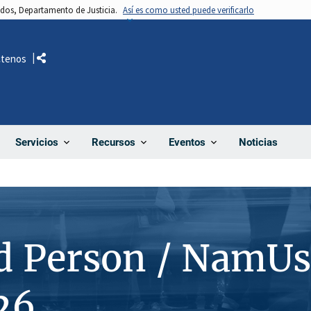
nidos, Departamento de Justicia.
Así es como usted puede verificarlo
ctenos
Comparte
Noticias
Servicios
Recursos
Eventos
d Person / NamUs
26