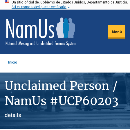
Un sitio oficial del Gobierno de Estados Unidos, Departamento de Justicia.
Pasar
Así es como usted puede verificarlo
al
contenido
principal
Menú
Inicio
Unclaimed Person /
NamUs #UCP60203
details