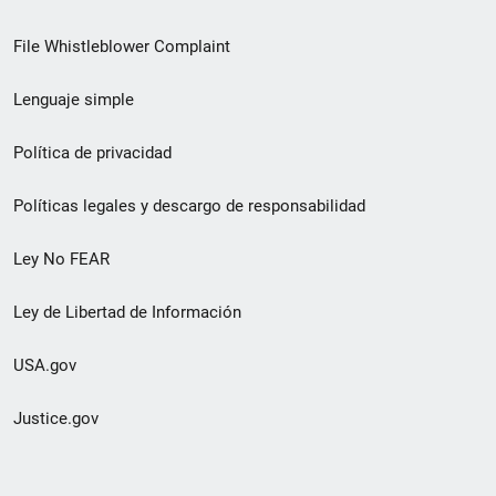
de
File Whistleblower Complaint
enlace
Lenguaje simple
de
pie
Política de privacidad
de
Políticas legales y descargo de responsabilidad
página
Ley No FEAR
secundario
Ley de Libertad de Información
USA.gov
Justice.gov