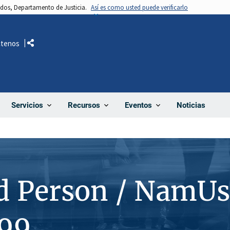
nidos, Departamento de Justicia.
Así es como usted puede verificarlo
ctenos
Comparte
Noticias
Servicios
Recursos
Eventos
d Person / NamUs
99