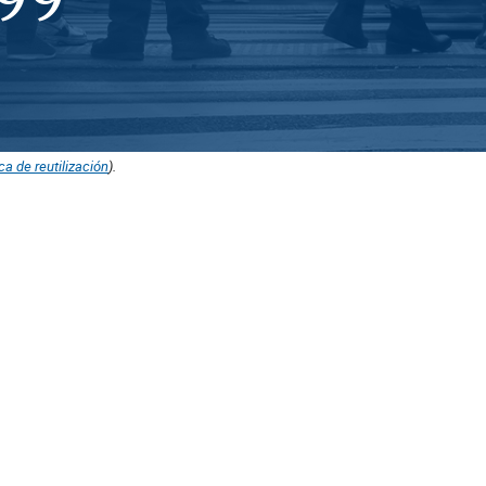
ica de reutilización
).