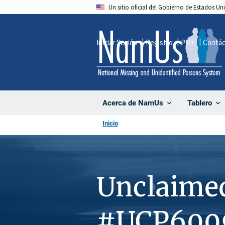
Pasar
Un sitio oficial del Gobierno de Estados U
al
contenido
Iniciar Sesión
Registro
PMF
Contá
principal
Acerca de NamUs
Tablero
Inicio
Unclaime
#UCP600