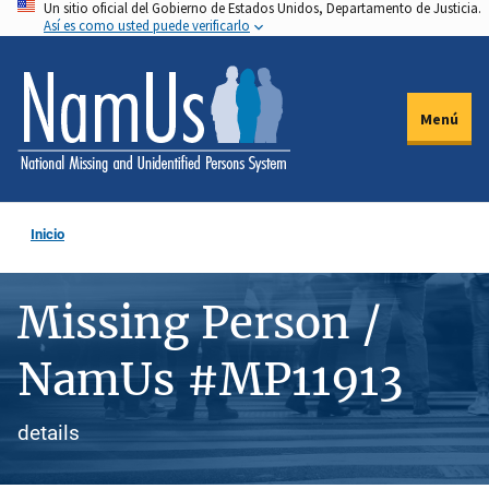
Un sitio oficial del Gobierno de Estados Unidos, Departamento de Justicia.
Pasar
Así es como usted puede verificarlo
al
contenido
principal
Menú
Inicio
Missing Person /
NamUs #MP11913
details