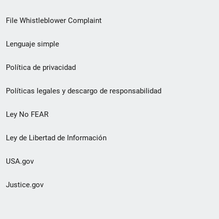
de
File Whistleblower Complaint
enlace
Lenguaje simple
de
pie
Política de privacidad
de
Políticas legales y descargo de responsabilidad
página
Ley No FEAR
secundario
Ley de Libertad de Información
USA.gov
Justice.gov