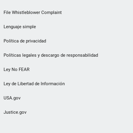
de
File Whistleblower Complaint
enlace
Lenguaje simple
de
pie
Política de privacidad
de
Políticas legales y descargo de responsabilidad
página
Ley No FEAR
secundario
Ley de Libertad de Información
USA.gov
Justice.gov