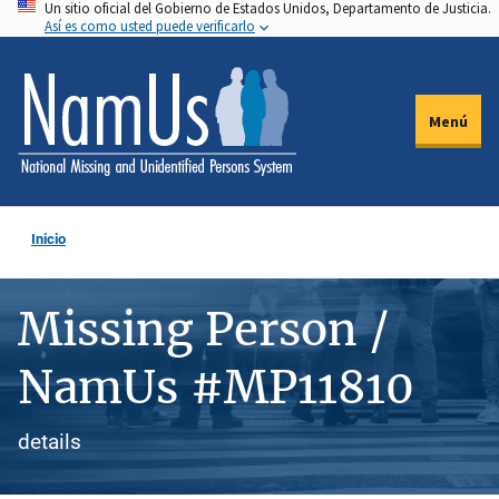
Un sitio oficial del Gobierno de Estados Unidos, Departamento de Justicia.
Pasar
Así es como usted puede verificarlo
al
contenido
principal
Menú
Inicio
Missing Person /
NamUs #MP11810
details