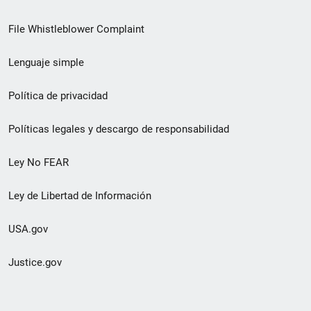
de
File Whistleblower Complaint
enlace
Lenguaje simple
de
pie
Política de privacidad
de
Políticas legales y descargo de responsabilidad
página
Ley No FEAR
secundario
Ley de Libertad de Información
USA.gov
Justice.gov