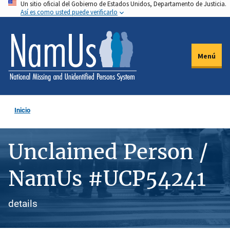
Un sitio oficial del Gobierno de Estados Unidos, Departamento de Justicia.
Pasar
Así es como usted puede verificarlo
al
contenido
principal
Menú
Inicio
Unclaimed Person /
NamUs #UCP54241
details