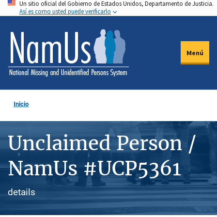
Un sitio oficial del Gobierno de Estados Unidos, Departamento de Justicia.
Pasar
Así es como usted puede verificarlo
al
contenido
principal
Menú
Inicio
Unclaimed Person /
NamUs #UCP5361
details