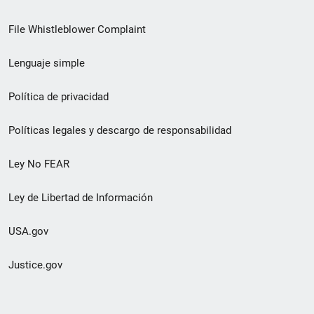
de
File Whistleblower Complaint
enlace
Lenguaje simple
de
pie
Política de privacidad
de
Políticas legales y descargo de responsabilidad
página
Ley No FEAR
secundario
Ley de Libertad de Información
USA.gov
Justice.gov