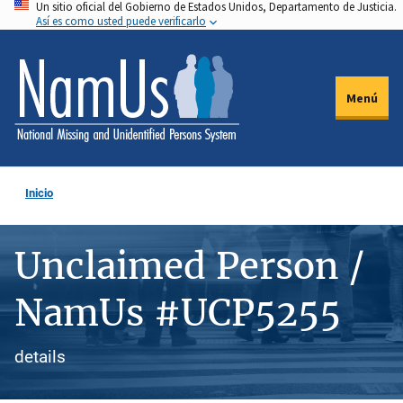
Un sitio oficial del Gobierno de Estados Unidos, Departamento de Justicia.
Pasar
Así es como usted puede verificarlo
al
contenido
principal
Menú
Inicio
Unclaimed Person /
NamUs #UCP5255
details