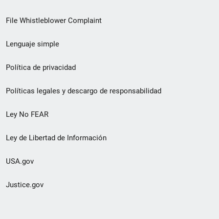
de
File Whistleblower Complaint
enlace
Lenguaje simple
de
pie
Política de privacidad
de
Políticas legales y descargo de responsabilidad
página
Ley No FEAR
secundario
Ley de Libertad de Información
USA.gov
Justice.gov