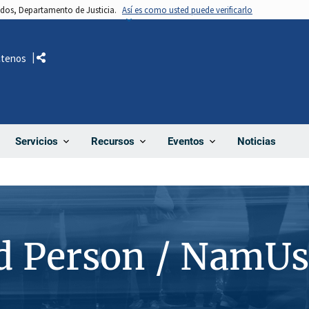
nidos, Departamento de Justicia.
Así es como usted puede verificarlo
ctenos
Comparte
Noticias
Servicios
Recursos
Eventos
d Person / NamUs