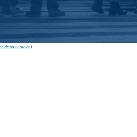
ica de reutilización
).