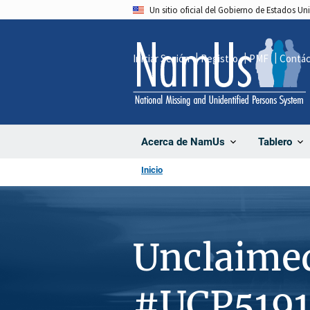
Pasar
Un sitio oficial del Gobierno de Estados U
al
contenido
Iniciar Sesión
Registro
PMF
Contá
principal
Acerca de NamUs
Tablero
Inicio
Unclaime
#UCP5191