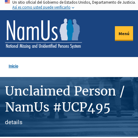
Un sitio oficial del Gobierno de Estados Unidos, Departamento de Justicia.
Pasar
Así es como usted puede verificarlo
al
contenido
principal
Menú
Inicio
Unclaimed Person /
NamUs #UCP495
details