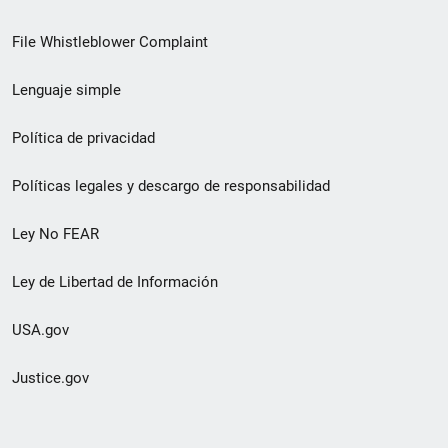
de
File Whistleblower Complaint
enlace
Lenguaje simple
de
pie
Política de privacidad
de
Políticas legales y descargo de responsabilidad
página
Ley No FEAR
secundario
Ley de Libertad de Información
USA.gov
Justice.gov