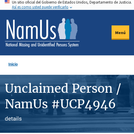
Un sitio oficial del Gobierno de Estados Unidos, Departamento de Justicia.
Pasar
Así es como usted puede verificarlo
al
contenido
principal
Menú
Inicio
Unclaimed Person /
NamUs #UCP4946
details