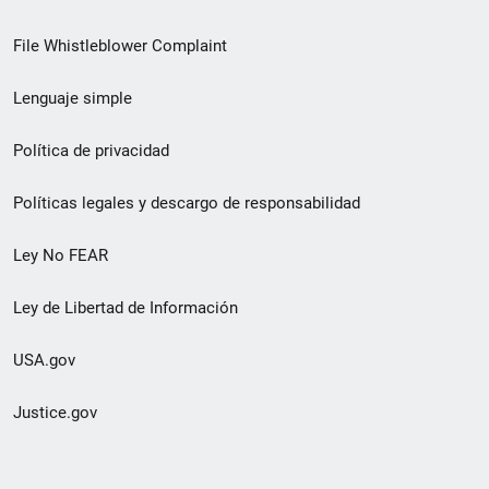
de
File Whistleblower Complaint
enlace
Lenguaje simple
de
pie
Política de privacidad
de
Políticas legales y descargo de responsabilidad
página
Ley No FEAR
secundario
Ley de Libertad de Información
USA.gov
Justice.gov