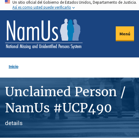
Un sitio oficial del Gobierno de Estados Unidos, Departamento de Justicia.
Pasar
Así es como usted puede verificarlo
al
contenido
principal
Menú
Inicio
Unclaimed Person /
NamUs #UCP490
details