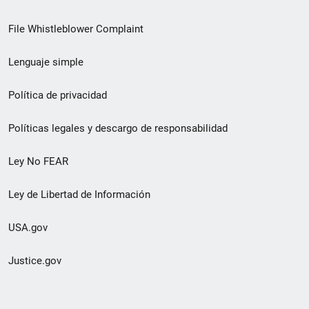
de
File Whistleblower Complaint
enlace
Lenguaje simple
de
pie
Política de privacidad
de
Políticas legales y descargo de responsabilidad
página
Ley No FEAR
secundario
Ley de Libertad de Información
USA.gov
Justice.gov