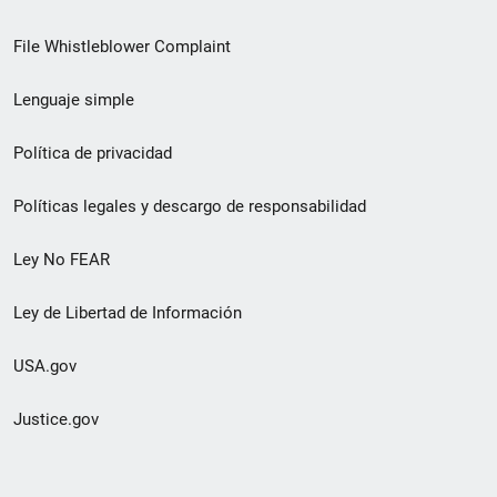
de
File Whistleblower Complaint
enlace
Lenguaje simple
de
pie
Política de privacidad
de
Políticas legales y descargo de responsabilidad
página
Ley No FEAR
secundario
Ley de Libertad de Información
USA.gov
Justice.gov