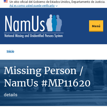
Un sitio oficial del Gobierno de Estados Unidos, Departamento de Justicia.
Pasar
Así es como usted puede verificarlo
al
contenido
principal
Menú
Inicio
Missing Person /
NamUs #MP11620
details