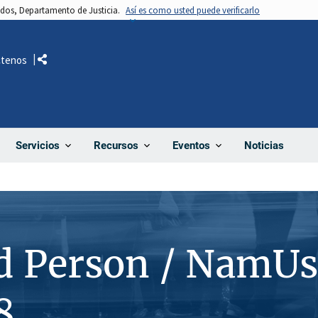
nidos, Departamento de Justicia.
Así es como usted puede verificarlo
ctenos
Comparte
Noticias
Servicios
Recursos
Eventos
d Person / NamUs
8