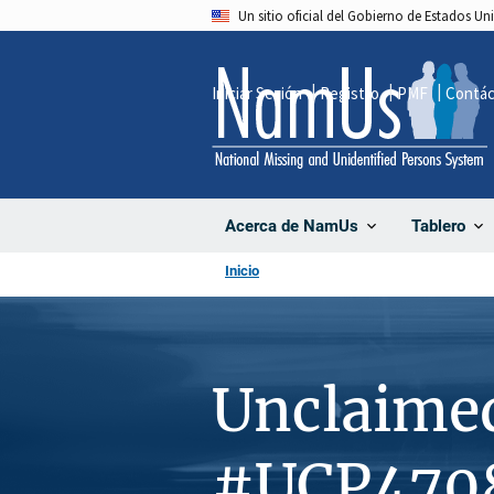
Pasar
Un sitio oficial del Gobierno de Estados U
al
contenido
Iniciar Sesión
Registro
PMF
Contá
principal
Acerca de NamUs
Tablero
Inicio
Unclaime
#UCP470