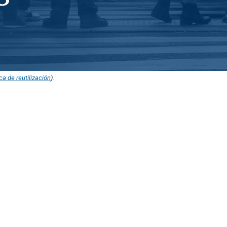
ica de reutilización
).