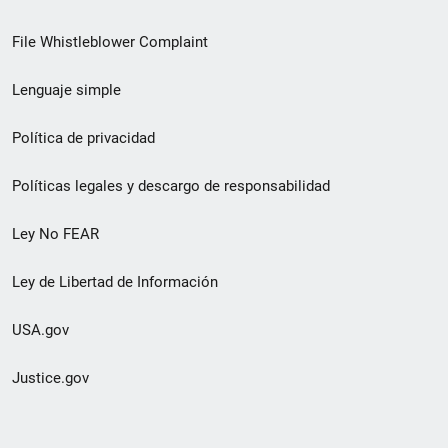
de
File Whistleblower Complaint
enlace
Lenguaje simple
de
pie
Política de privacidad
de
Políticas legales y descargo de responsabilidad
página
Ley No FEAR
secundario
Ley de Libertad de Información
USA.gov
Justice.gov