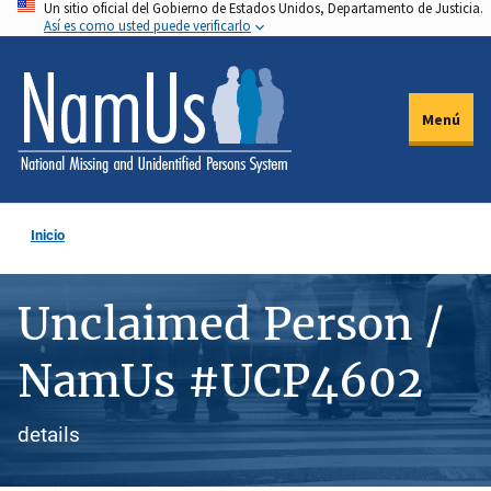
Un sitio oficial del Gobierno de Estados Unidos, Departamento de Justicia.
Pasar
Así es como usted puede verificarlo
al
contenido
principal
Menú
Inicio
Unclaimed Person /
NamUs #UCP4602
details