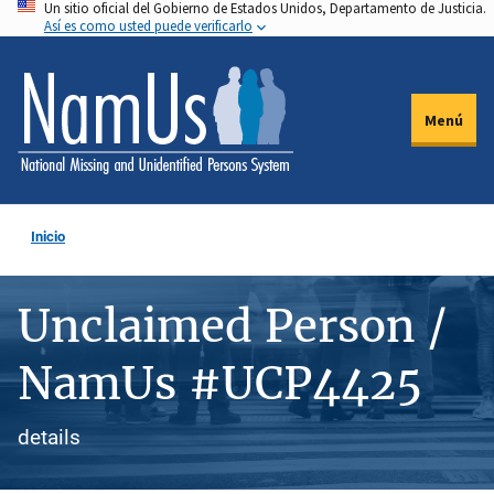
Un sitio oficial del Gobierno de Estados Unidos, Departamento de Justicia.
Pasar
Así es como usted puede verificarlo
al
contenido
principal
Menú
Inicio
Unclaimed Person /
NamUs #UCP4425
details