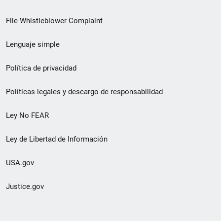
de
File Whistleblower Complaint
enlace
Lenguaje simple
de
pie
Política de privacidad
de
Políticas legales y descargo de responsabilidad
página
Ley No FEAR
secundario
Ley de Libertad de Información
USA.gov
Justice.gov